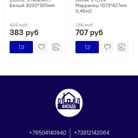
Белый 3000*305мм
Марракеш 1073*427мм
0,46м2
426 руб
786 руб
383 руб
707 руб
+79504140940
+73912142064