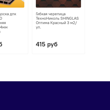
доска дпк
Гибкая черепица
Утеплите
D
ТехноНиколь SHINGLAS
PN 37 12
няя
Оптима Красный 3 м2/
(10шт) 7,
24мм
уп.
я
б
415 руб
3100 