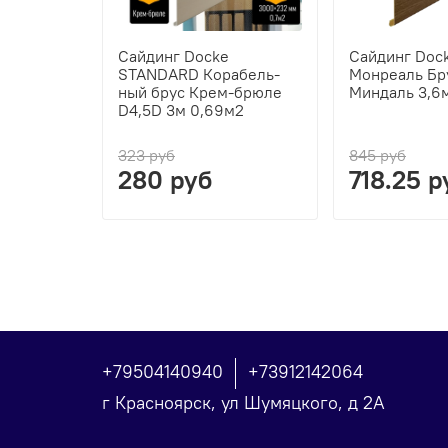
Сайдинг Docke
Сайдинг Doc
STANDARD Ко­ра­бель­
Монреаль Бр
ный брус Крем-брюле
Миндаль 3,6м
D4,5D 3м 0,69м2
323 руб
845 руб
280 руб
718.25 р
+79504140940
+73912142064
г Красноярск, ул Шумяцкого, д 2А