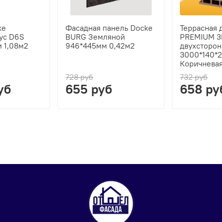
ke
Фасадная панель Docke
Террасная 
ус D6S
BURG Земляной
PREMIUM 3
 1,08м2
946*445мм 0,42м2
двухсторон
3000*140*
Коричнева
728 руб
732 руб
уб
655 руб
658 ру