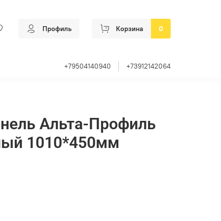
Профиль
Корзина
0
+79504140940
+73912142064
анель Альта-Профиль
ый 1010*450мм