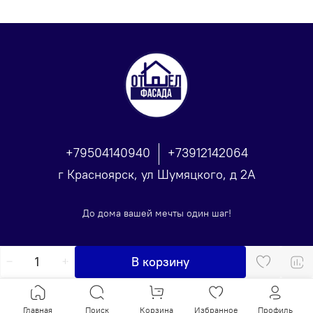
+79504140940
+73912142064
г Красноярск, ул Шумяцкого, д 2А
До дома вашей мечты один шаг!
В корзину
Главная
Поиск
Корзина
Избранное
Профиль