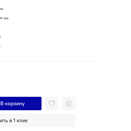
мм.
6 мм.
.
.
т
В корзину
ить в 1 клик