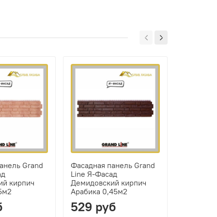
анель Grand
Фасадная панель Grand
Фасадная
ад
Line Я-Фасад
Line Я-Ф
ий кирпич
Демидовский кирпич
Демидовс
5м2
Арабика 0,45м2
Янтарь 0
б
529 руб
493 р