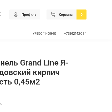
Профиль
Корзина
0
+79504140940
+73912142064
нель Grand Line Я-
довский кирпич
сть 0,45м2
м.