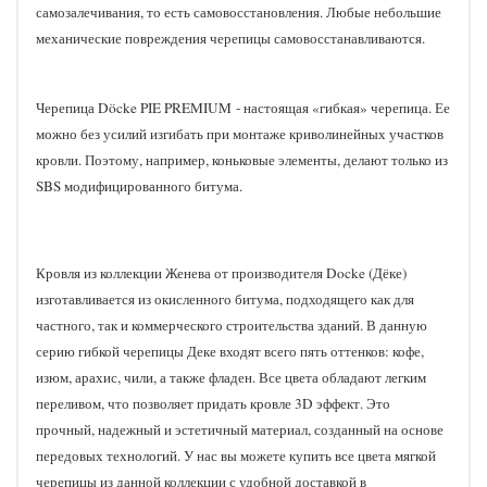
самозалечивания, то есть самовосстановления. Любые небольшие
механические повреждения черепицы самовосстанавливаются.
Черепица Döcke PIE PREMIUM - настоящая «гибкая» черепица. Ее
можно без усилий изгибать при монтаже криволинейных участков
кровли. Поэтому, например, коньковые элементы, делают только из
SBS модифицированного битума.
Кровля из коллекции Женева от производителя Docke (Дёке)
изготавливается из окисленного битума, подходящего как для
частного, так и коммерческого строительства зданий. В данную
серию гибкой черепицы Деке входят всего пять оттенков: кофе,
изюм, арахис, чили, а также фладен. Все цвета обладают легким
переливом, что позволяет придать кровле 3D эффект. Это
прочный, надежный и эстетичный материал, созданный на основе
передовых технологий. У нас вы можете купить все цвета мягкой
черепицы из данной коллекции с удобной доставкой в