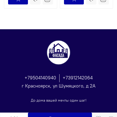
+79504140940
+73912142064
г Красноярск, ул Шумяцкого, д 2А
До дома вашей мечты один шаг!