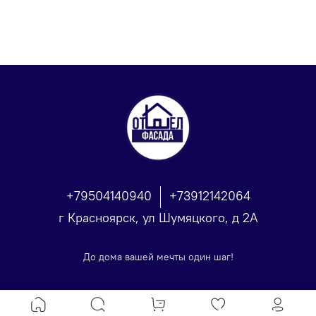
+79504140940
+73912142064
г Красноярск, ул Шумяцкого, д 2А
До дома вашей мечты один шаг!