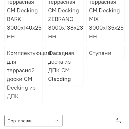
террасная
террасная
террасная
CM Decking
CM Decking
CM Decking
BARK
ZEBRANO
MIX
3000х140х25
3000x138x23
3000х135х25
мм
мм
мм
Комплектующие
Фасадная
Ступени
для
доска из
террасной
ДПК CM
доски CM
Cladding
Decking из
ДПК