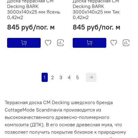
Доска террасная CM
Доска террасная CM
Decking BARK
Decking BARK
3000х140х25 мм Ясень
3000х140х25 мм Тик
0,42м2
0,42м2
845 руб/пог. м
845 руб/пог. м
1
2
3
4
5
Террасная доска CM Decking шведского бренда
CottageMode Scandinavia производится из
высококачественного древесно-полимерного
композита (ДПК). В его основе древесная мука, что
позволяет получить покрытие близкое к природному