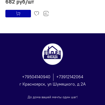
682 руб/шт
+79504140940
+73912142064
г Красноярск, ул Шумяцкого, д 2А
До дома вашей мечты один шаг!