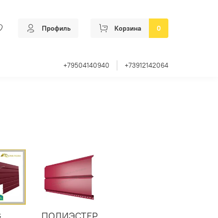
Профиль
Корзина
0
+79504140940
+73912142064
G
ПОЛИЭСТЕР