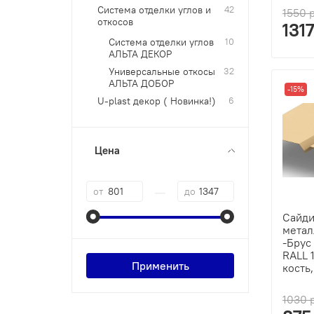
Система отделки углов и
42
1550 
откосов
131
Система отделки углов
10
АЛЬТА ДЕКОР
Универсальные откосы
32
АЛЬТА ДОБОР
-15%
U-plast декор ( Новинка!)
6
Цена
—
от
до
Сайди
метал
-Брус
RALL 
Применить
кость
1030 