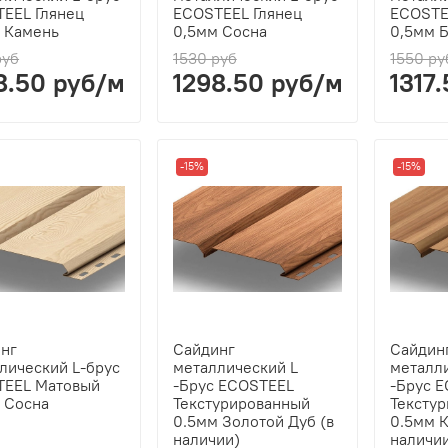
EEL Глянец
ECOSTEEL Глянец
ECOSTE
 Камень
0,5мм Сосна
0,5мм 
руб
1530 руб
1550 ру
8.50 руб/м2
1298.50 руб/м2
1317
-15%
-15%
нг
Сайдинг
Сайдин
лический L-брус
металлический L
металл
TEEL Матовый
-Брус ECOSTEEL
-Брус 
 Сосна
Текстурированный
Тексту
0.5мм Золотой Дуб (в
0.5мм К
наличии)
наличи