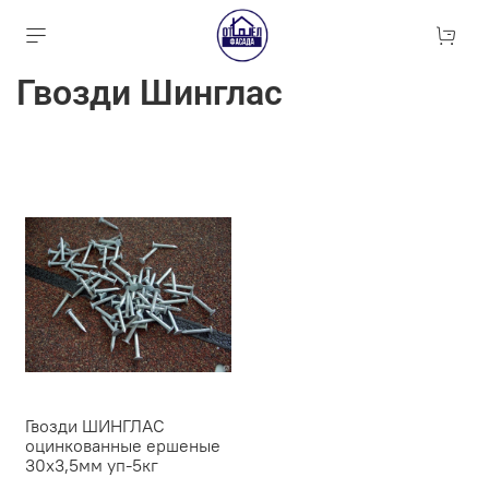
Гвозди Шинглас
Гвозди ШИНГЛАС
оцинкованные ершеные
30х3,5мм уп-5кг