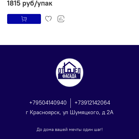
1815 руб/упак
+79504140940
+73912142064
г Красноярск, ул Шумяцкого, д 2А
До дома вашей мечты один шаг!