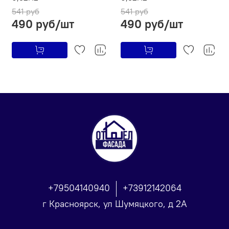
541 руб
541 руб
490 руб/шт
490 руб/шт
+79504140940
+73912142064
г Красноярск, ул Шумяцкого, д 2А