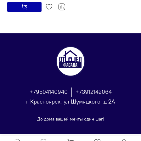
+79504140940
+73912142064
г Красноярск, ул Шумяцкого, д 2А
До дома вашей мечты один шаг!