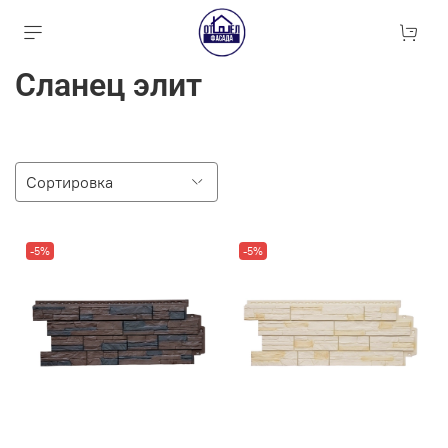
Сланец элит
-5%
-5%