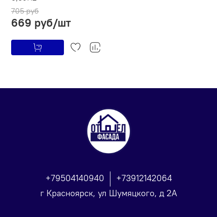
705 руб
669 руб/шт
+79504140940
+73912142064
г Красноярск, ул Шумяцкого, д 2А