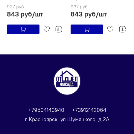
937 руб
937 руб
843 руб/шт
843 руб/шт
+79504140940
+73912142064
г Красноярск, ул Шумяцкого, д 2А