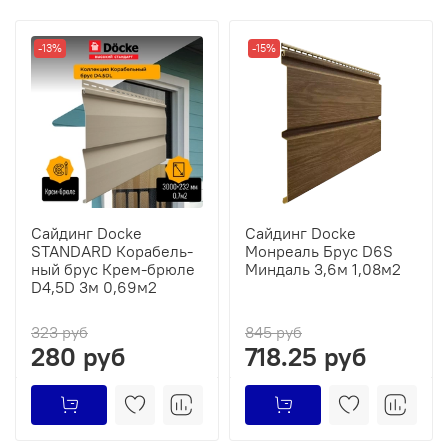
-13%
-15%
Сайдинг Docke
Сайдинг Docke
STANDARD Ко­ра­бель­
Монреаль Брус D6S
ный брус Крем-брюле
Миндаль 3,6м 1,08м2
D4,5D 3м 0,69м2
323 руб
845 руб
280 руб
718.25 руб