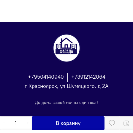
+79504140940
+73912142064
г Красноярск, ул Шумяцкого, д 2А
До дома вашей мечты один шаг!
В корзину