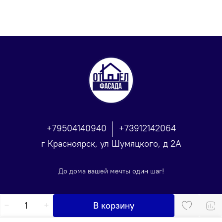
+79504140940
+73912142064
г Красноярск, ул Шумяцкого, д 2А
До дома вашей мечты один шаг!
В корзину