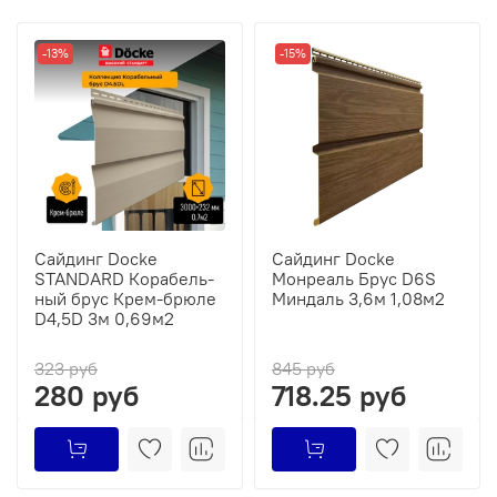
-13%
-15%
Сайдинг Docke
Сайдинг Docke
STANDARD Ко­ра­бель­
Монреаль Брус D6S
ный брус Крем-брюле
Миндаль 3,6м 1,08м2
D4,5D 3м 0,69м2
323 руб
845 руб
280 руб
718.25 руб