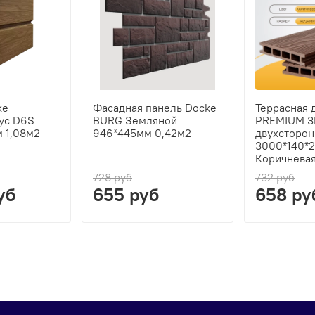
ke
Фасадная панель Docke
Террасная 
ус D6S
BURG Земляной
PREMIUM 3
 1,08м2
946*445мм 0,42м2
двухсторон
3000*140*
Коричнева
728 руб
732 руб
уб
655 руб
658 ру