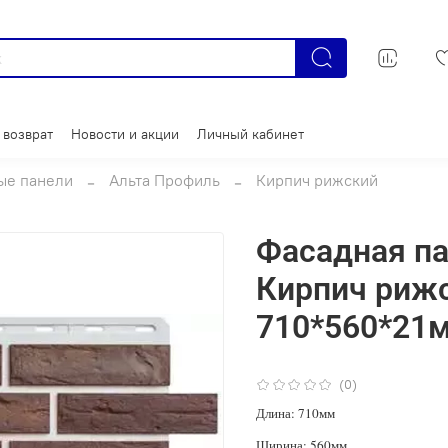
 возврат
Новости и акции
Личный кабинет
ые панели
Альта Профиль
Кирпич рижский
Фасадная па
Кирпич риж
710*560*21
(0)
Длина: 710мм
Ширина: 560мм