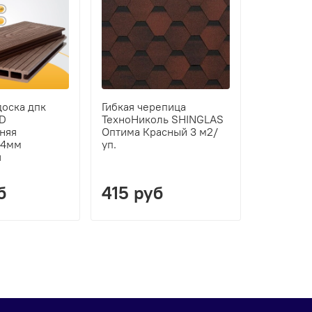
доска дпк
Гибкая черепица
Утеплите
D
ТехноНиколь SHINGLAS
PN 37 12
няя
Оптима Красный 3 м2/
(10шт) 7,
24мм
уп.
я
б
415 руб
3100 