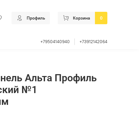
Профиль
Корзина
0
+79504140940
+73912142064
нель Альта Профиль
ский №1
мм