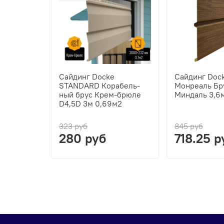
Сайдинг Docke
Сайдинг Doc
STANDARD Ко­ра­бель­
Монреаль Бр
ный брус Крем-брюле
Миндаль 3,6м
D4,5D 3м 0,69м2
323 руб
845 руб
280 руб
718.25 р