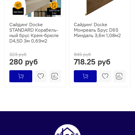
Сайдинг Docke
Сайдинг Docke
STANDARD Ко­ра­бель­
Монреаль Брус D6S
ный брус Крем-брюле
Миндаль 3,6м 1,08м2
D4,5D 3м 0,69м2
323 руб
845 руб
280 руб
718.25 руб