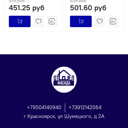
475 руб
528 руб
451.25 руб
501.60 руб
+79504140940
+73912142064
г Красноярск, ул Шумяцкого, д 2А