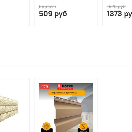
565 руб
1525 руб
509 руб
1373 р
-10%