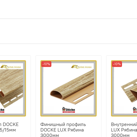
-10%
-10%
л DOCKE
Финишный профиль
Внутренни
75/15мм
DOCKE LUX Рябина
LUX Рябин
3000мм
3000мм