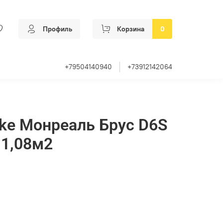
Профиль
Корзина
0
+79504140940
+73912142064
ke Монреаль Брус D6S
 1,08м2