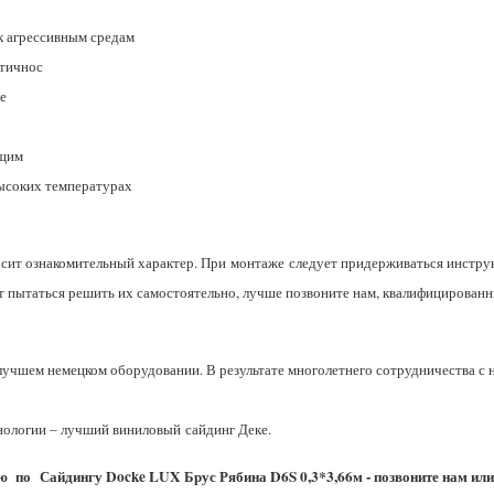
к агрессивным средам
стичнос
е
ющим
высоких температурах
сит ознакомительный характер. При монтаже следует придерживаться инстру
ит пытаться решить их самостоятельно, лучше позвоните нам, квалифицирован
лучшем немецком оборудовании. В результате многолетнего сотрудничества с
нологии – лучший виниловый сайдинг Деке.
 по Сайдингу Docke LUX Брус Рябина D6S 0,3*3,66м - позвоните нам или о