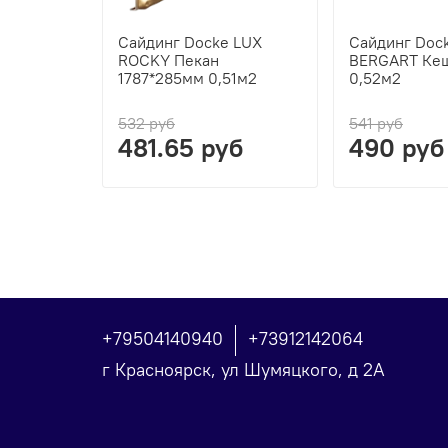
Сайдинг Docke LUX
Сайдинг Doc
ROCKY Пекан
BERGART Кеш
1787*285мм 0,51м2
0,52м2
532 руб
541 руб
481.65 руб
490 руб
+79504140940
+73912142064
г Красноярск, ул Шумяцкого, д 2А