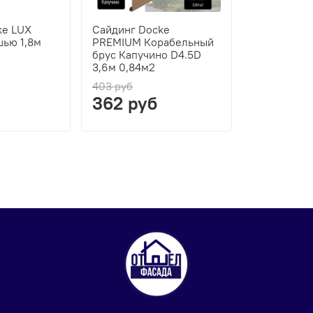
ke LUX
Сайдинг Docke
ью 1,8м
PREMIUM Ко­ра­бель­ный
брус Капучино D4.5D
3,6м 0,84м2
403 руб
362 руб