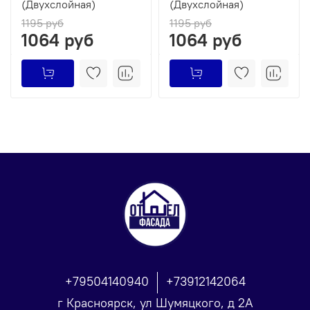
(Двухслойная)
(Двухслойная)
1195 руб
1195 руб
1064 руб
1064 руб
+79504140940
+73912142064
г Красноярск, ул Шумяцкого, д 2А