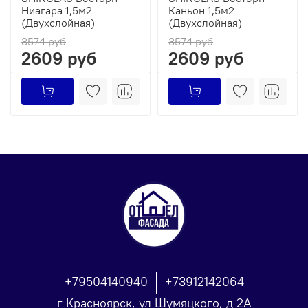
Ниагара 1,5м2
Каньон 1,5м2
(Двухслойная)
(Двухслойная)
3574 руб
3574 руб
2609 руб
2609 руб
+79504140940
+73912142064
г Красноярск, ул Шумяцкого, д 2А