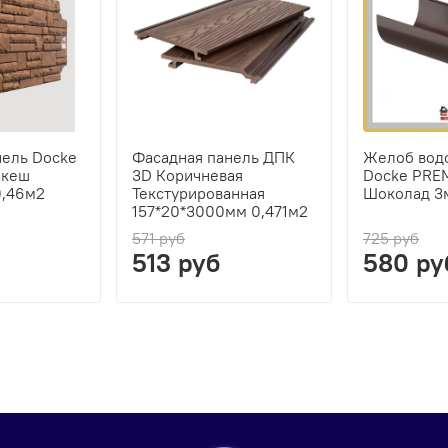
нель Docke
Фасадная панель ДПК
Желоб вод
акеш
3D Коричневая
Docke PRE
0,46м2
Текстурированная
Шоколад 3
157*20*3000мм 0,471м2
571 руб
725 руб
513 руб
580 ру