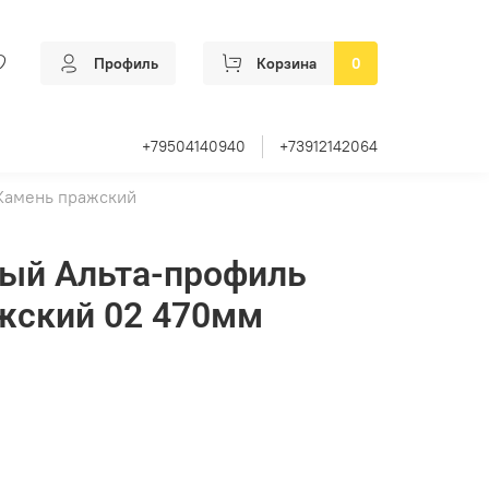
Профиль
Корзина
0
+79504140940
+73912142064
Камень пражский
ный Альта-профиль
жский 02 470мм