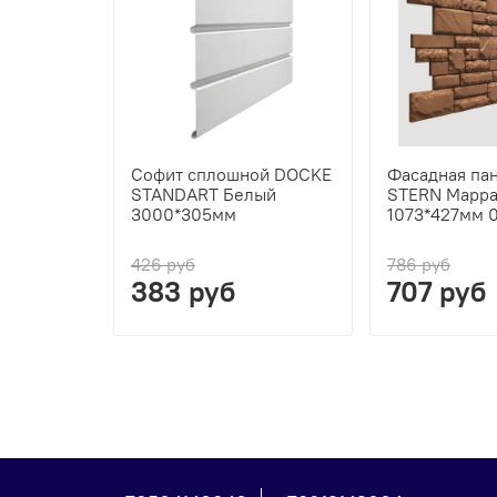
Софит сплошной DOCKE
Фасадная па
STANDART Белый
STERN Марр
3000*305мм
1073*427мм 
426 руб
786 руб
383 руб
707 руб