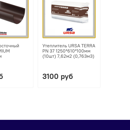
осточный
Утеплитель URSA TERRA
MIUM
PN 37 1250*610*100мм
м
(10шт) 7,62м2 (0,763м3)
б
3100 руб