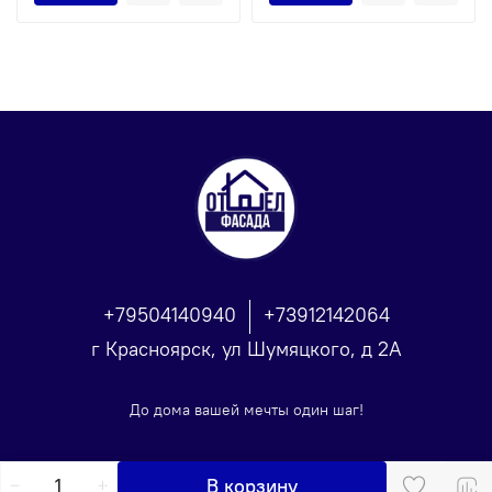
+79504140940
+73912142064
г Красноярск, ул Шумяцкого, д 2А
До дома вашей мечты один шаг!
В корзину