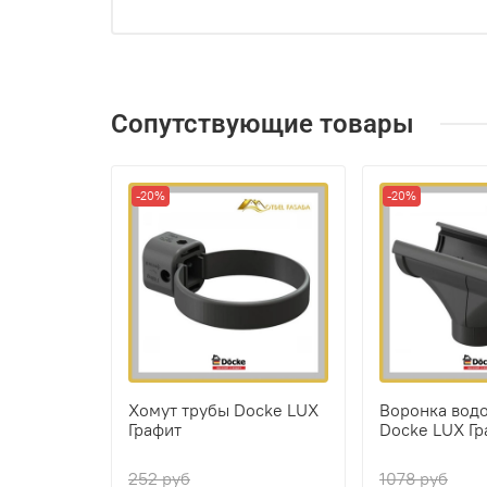
Сопутствующие товары
-20%
-20%
Хомут трубы Docke LUX
Воронка вод
Графит
Docke LUX Гр
252 руб
1078 руб