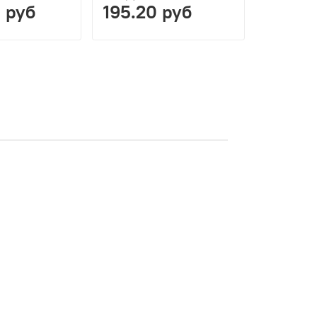
0 руб
195.20 руб
467.2