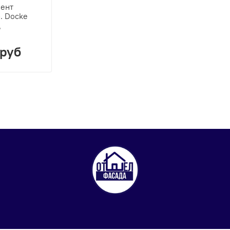
мент
. Docke
д
 руб