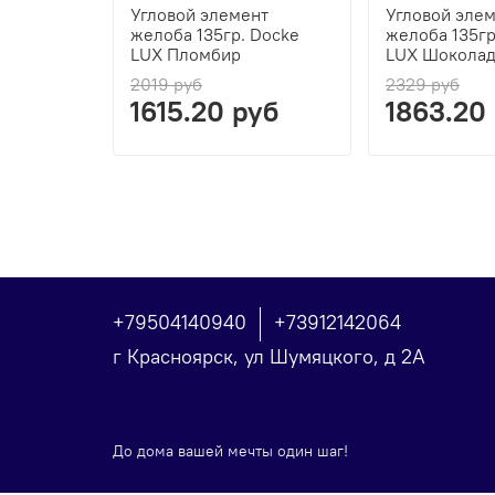
Угловой элемент
Угловой эле
желоба 135гр. Docke
желоба 135гр
LUX Пломбир
LUX Шокола
2019 руб
2329 руб
1615.20 руб
1863.20
+79504140940
+73912142064
г Красноярск, ул Шумяцкого, д 2А
До дома вашей мечты один шаг!