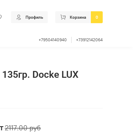
Профиль
Корзина
0
+79504140940
+73912142064
 135гр. Docke LUX
т
2117.00 руб