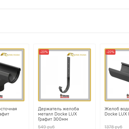
-20%
-20%
осточная
Держатель желоба
Желоб вод
афит
металл Docke LUX
Docke LUX 
Графит 300мм
549 руб
1378 руб