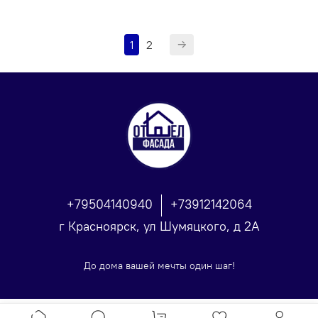
1
2
+79504140940
+73912142064
г Красноярск, ул Шумяцкого, д 2А
До дома вашей мечты один шаг!