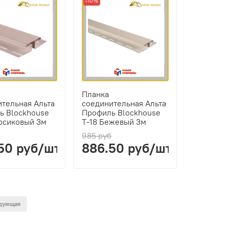
-10%
Планка
ительная Альта
соединительная Альта
ь Blockhouse
Профиль Blockhouse
ерсиковый 3м
Т-18 Бежевый 3м
б
985 руб
50 руб/шт
886.50 руб/шт
дующая