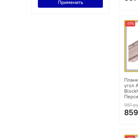
Применить
-10%
Планк
угол 
Block
Перси
951 р
859