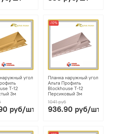
-10%
 наружный угол
Планка наружный угол
Профиль
Альта Профиль
use Т-12
Blockhouse Т-12
стый 3м
Персиковый 3м
б
1041 руб
90 руб/шт
936.90 руб/шт