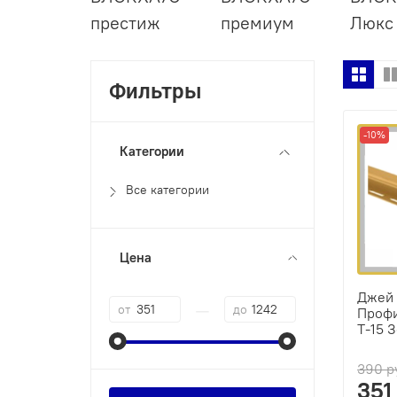
престиж
премиум
Люкс
Фильтры
-10%
Категории
Все категории
Цена
Джей 
—
от
до
Профи
Т-15 
390 р
351