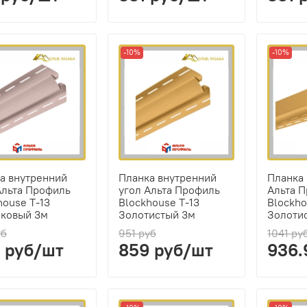
-10%
-10%
а внутренний
Планка внутренний
Планка
Альта Профиль
угол Альта Профиль
Альта 
house Т-13
Blockhouse Т-13
Blockho
ковый 3м
Золотистый 3м
Золоти
уб
951 руб
1041 ру
 руб/шт
859 руб/шт
936.