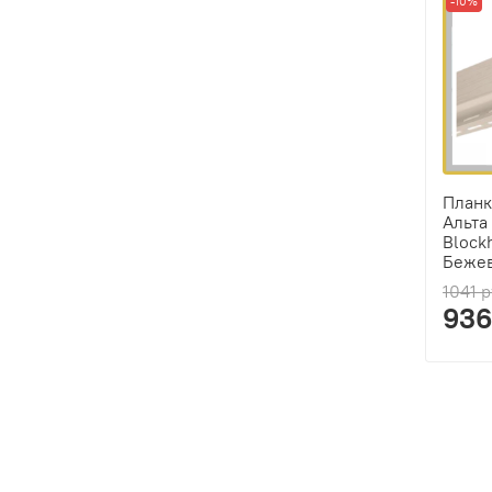
-10%
Планк
Альта
Block
Беже
1041 
936