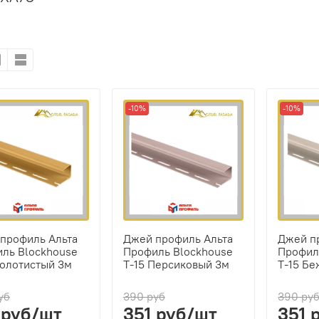
-10%
-10%
профиль Альта
Джей профиль Альта
Джей п
ль Blockhouse
Профиль Blockhouse
Профил
Золотистый 3м
Т-15 Персиковый 3м
Т-15 Б
уб
390 руб
390 ру
 руб/шт
351 руб/шт
351 