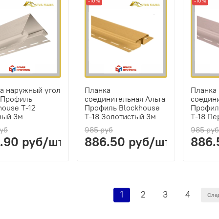
-10%
-10%
а наружный угол
Планка
Планка
 Профиль
соединительная Альта
соедин
house Т-12
Профиль Blockhouse
Профил
вый 3м
Т-18 Золотистый 3м
Т-18 П
руб
985 руб
985 ру
.90 руб/шт
886.50 руб/шт
886.
1
2
3
4
Сле