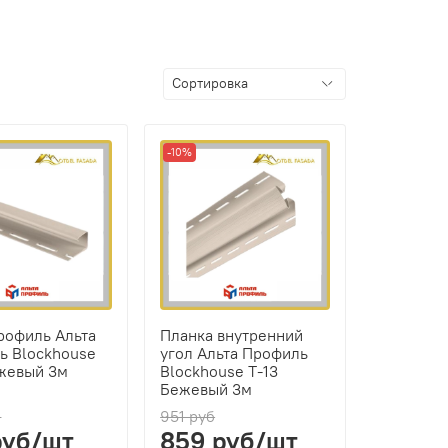
-10%
рофиль Альта
Планка внутренний
ь Blockhouse
угол Альта Профиль
ежевый 3м
Blockhouse Т-13
Бежевый 3м
б
951 руб
руб/шт
859 руб/шт