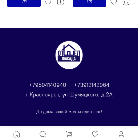
+79504140940
+73912142064
г Красноярск, ул Шумяцкого, д 2А
До дома вашей мечты один шаг!