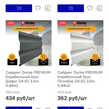
-10%
-10%
Сайдинг Docke PREMIUM
Сайдинг Docke PREMIUM
Ко­ра­бель­ный брус
Ко­ра­бель­ный брус
Графит D4.5D 3,6м
Пломбир D4.5D 3,6м
0,84м2
0,84м2
483 руб
403 руб
434 руб/шт
362 руб/шт