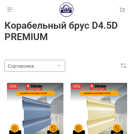
Ко­ра­бель­ный брус D4.5D
PREMIUM
-10%
-10%