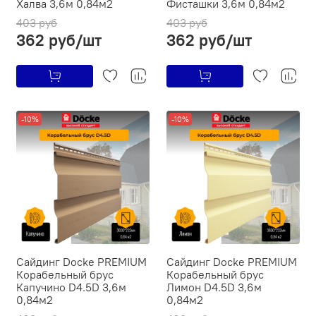
Халва 3,6м 0,84м2
Фисташки 3,6м 0,84м2
403 руб
403 руб
362 руб/шт
362 руб/шт
-10%
-10%
Сайдинг Docke PREMIUM
Сайдинг Docke PREMIUM
Ко­ра­бель­ный брус
Ко­ра­бель­ный брус
Капучино D4.5D 3,6м
Лимон D4.5D 3,6м
0,84м2
0,84м2